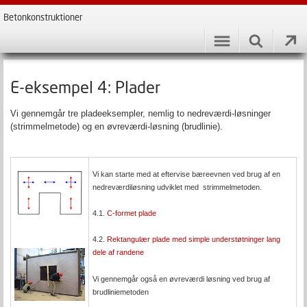
Betonkonstruktioner
E-eksempel 4: Plader
Vi gennemgår tre pladeeksempler, nemlig to nedreværdi-løsninger
(strimmelmetode) og en øvreværdi-løsning (brudlinie).
Vi kan starte med at eftervise bæreevnen ved brug af en
nedreværdiløsning udviklet med strimmelmetoden.
4.1.
C-formet plade
4.2.
Rektangulær plade med simple understøtninger lang
dele af randene
Vi gennemgår også en øvreværdi løsning ved brug af
brudliniemetoden