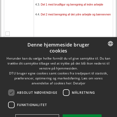
4.3.
Del 1 med brudfigur og beregning af indre arbejde
4.4.
Del 2 med beregning af det ydre arbejde og bæreevnen
Denne hjemmeside bruger
cookies
DANISH
Herunder kan du vælge hvilke formål du vil give samtykke til. Du kan
trække dit samtykke tilbage ved at trykke på det blå ikon nederst til
DANISH
venstre på hjemmesiden.
DTU bruger egne cookies samt cookies fra tredjepart til statistik,
Opdateret af Pg den 30. april 2015
ENGLISH
præferencer, optimering og markedsføring. Læs om vores
Ansvarlig: Pg
anvendelse af cookies her:
Detaljer
ABSOLUT NØDVENDIGE
MÅLRETNING
Institut for Byggeri og Anlæg
FUNKTIONALITET
Danmarks Tekniske Universitet
Brovej, Bygning 118
DK-2800 Kgs. Lyngby